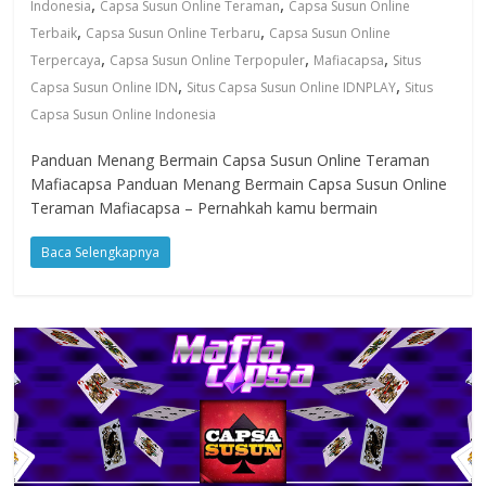
,
,
Indonesia
Capsa Susun Online Teraman
Capsa Susun Online
,
,
Terbaik
Capsa Susun Online Terbaru
Capsa Susun Online
,
,
,
Terpercaya
Capsa Susun Online Terpopuler
Mafiacapsa
Situs
,
,
Capsa Susun Online IDN
Situs Capsa Susun Online IDNPLAY
Situs
Capsa Susun Online Indonesia
Panduan Menang Bermain Capsa Susun Online Teraman
Mafiacapsa Panduan Menang Bermain Capsa Susun Online
Teraman Mafiacapsa – Pernahkah kamu bermain
Baca Selengkapnya