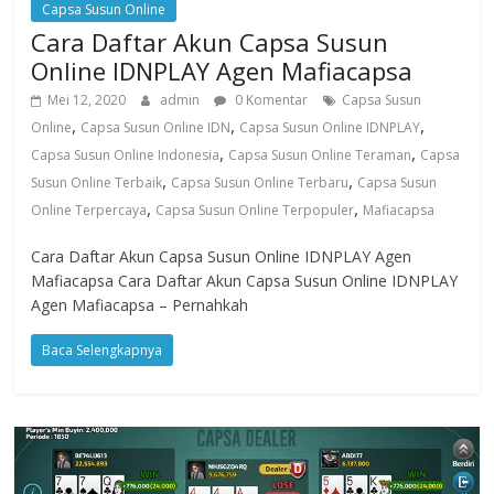
Capsa Susun Online
Cara Daftar Akun Capsa Susun
Online IDNPLAY Agen Mafiacapsa
Mei 12, 2020
admin
0 Komentar
Capsa Susun
,
,
,
Online
Capsa Susun Online IDN
Capsa Susun Online IDNPLAY
,
,
Capsa Susun Online Indonesia
Capsa Susun Online Teraman
Capsa
,
,
Susun Online Terbaik
Capsa Susun Online Terbaru
Capsa Susun
,
,
Online Terpercaya
Capsa Susun Online Terpopuler
Mafiacapsa
Cara Daftar Akun Capsa Susun Online IDNPLAY Agen
Mafiacapsa Cara Daftar Akun Capsa Susun Online IDNPLAY
Agen Mafiacapsa – Pernahkah
Baca Selengkapnya