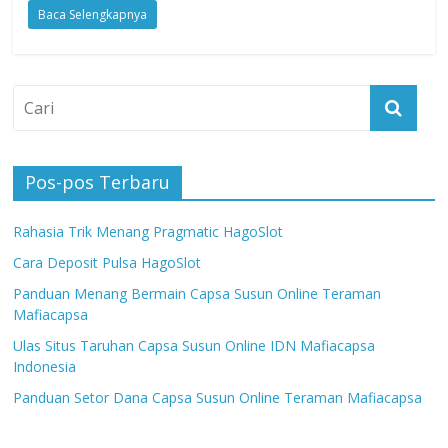
Baca Selengkapnya
Pos-pos Terbaru
Rahasia Trik Menang Pragmatic HagoSlot
Cara Deposit Pulsa HagoSlot
Panduan Menang Bermain Capsa Susun Online Teraman
Mafiacapsa
Ulas Situs Taruhan Capsa Susun Online IDN Mafiacapsa
Indonesia
Panduan Setor Dana Capsa Susun Online Teraman Mafiacapsa