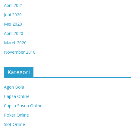
April 2021
Juni 2020
Mei 2020
April 2020
Maret 2020
November 2018
Kategori
Agen Bola
Capsa Online
Capsa Susun Online
Poker Online
Slot Online