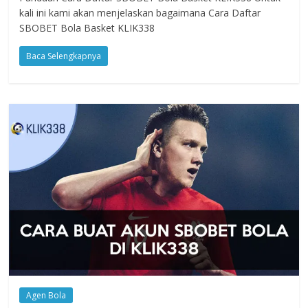
kali ini kami akan menjelaskan bagaimana Cara Daftar
SBOBET Bola Basket KLIK338
Baca Selengkapnya
Agen Bola