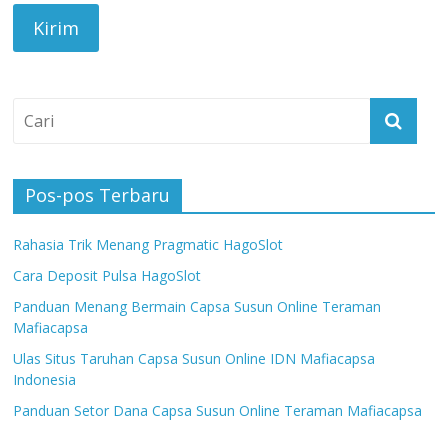
Pos-pos Terbaru
Rahasia Trik Menang Pragmatic HagoSlot
Cara Deposit Pulsa HagoSlot
Panduan Menang Bermain Capsa Susun Online Teraman
Mafiacapsa
Ulas Situs Taruhan Capsa Susun Online IDN Mafiacapsa
Indonesia
Panduan Setor Dana Capsa Susun Online Teraman Mafiacapsa