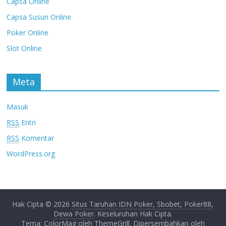
Capsa Online
Capsa Susun Online
Poker Online
Slot Online
Meta
Masuk
RSS
Entri
RSS
Komentar
WordPress.org
Hak Cipta © 2026
Situs Taruhan IDN Poker, Sbobet, Poker88,
Dewa Poker
. Keseluruhan Hak Cipta.
Tema: ColorMag oleh
ThemeGrill
. Dipersembahkan oleh