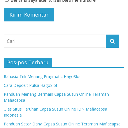
Beritahu saya akan tulisan baru melalui surel.
Pos-pos Terbaru
Rahasia Trik Menang Pragmatic HagoSlot
Cara Deposit Pulsa HagoSlot
Panduan Menang Bermain Capsa Susun Online Teraman
Mafiacapsa
Ulas Situs Taruhan Capsa Susun Online IDN Mafiacapsa
Indonesia
Panduan Setor Dana Capsa Susun Online Teraman Mafiacapsa