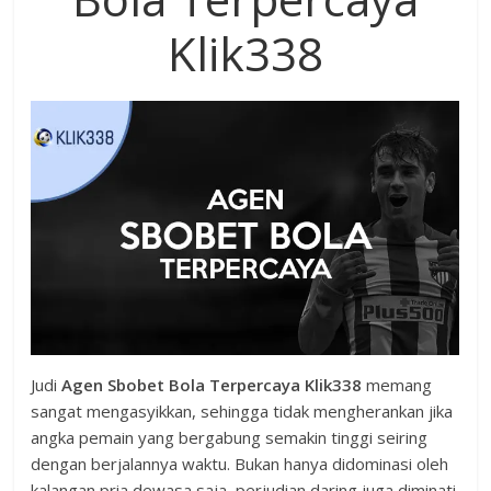
Klik338
Judi
Agen Sbobet Bola Terpercaya Klik338
memang
sangat mengasyikkan, sehingga tidak mengherankan jika
angka pemain yang bergabung semakin tinggi seiring
dengan berjalannya waktu. Bukan hanya didominasi oleh
kalangan pria dewasa saja, perjudian daring juga diminati