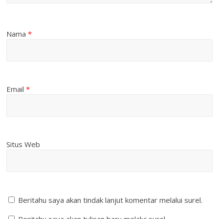
l
d
a
a
e
y
y
l
a
a
a
n
n
y
g
Nama
*
g
a
b
b
n
a
a
g
r
r
b
u
u
a
)
)
r
u
)
Email
*
Situs Web
Beritahu saya akan tindak lanjut komentar melalui surel.