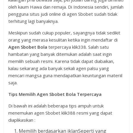
oleh kaum Hawa dan remaja. Di Indonesia sendiri, jumlah
pengguna situs judi online di agen Sbobet sudah tidak
terhitung lagi banyaknya.
Meskipun sudah cukup populer, sayangnya tidak sedikit
orang yang merasa kesulitan ketika ingin mendaftar di
Agen Sbobet Bola
terpercaya klik338. Salah satu
hambatan yang banyak ditemukan adalah saat ingin
memilih sebuah resmi. Karena tidak dapat diabaikan,
kalau sekarang ada banyak sekali agen palsu yang
mencari mangsa guna mendapatkan keuntungan materiil
saja.
Tips Memilih Agen Sbobet Bola Terpercaya
Di bawah ini adalah beberapa tips ampuh untuk
menemukan agen Sbobet klik388 resmi yang dapat
diaplikasikan :
Memilih berdasarkan iklanSeperti yang